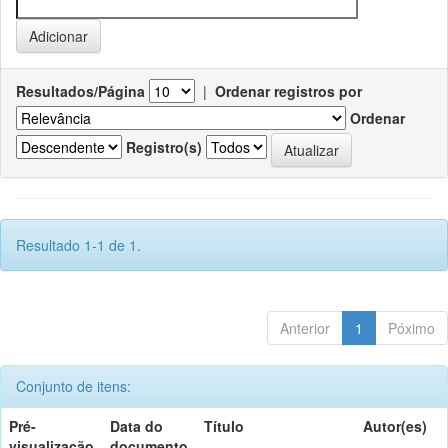
Resultados/Página
|
Ordenar registros por
Ordenar
Registro(s)
Resultado 1-1 de 1.
Anterior
1
Póximo
Conjunto de itens:
Pré-
Data do
Título
Autor(es)
visualização
documento