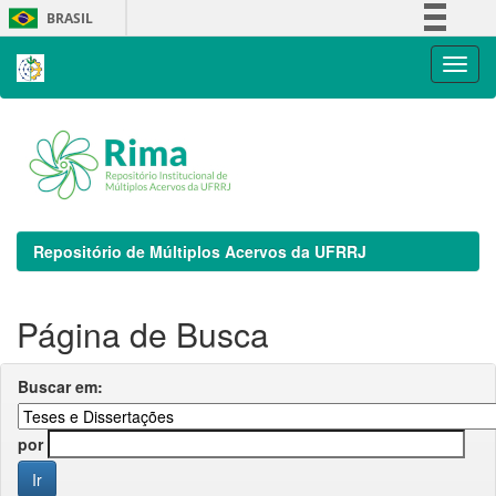
Skip
BRASIL
navigation
Simplifique!
Comunica BR
Participe
Acesso à informação
Legislação
Canais
Repositório de Múltiplos Acervos da UFRRJ
Página de Busca
Buscar em:
por