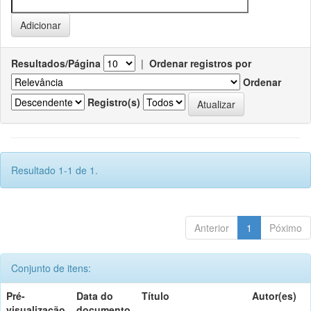
Resultados/Página
|
Ordenar registros por
Ordenar
Registro(s)
Resultado 1-1 de 1.
Anterior
1
Póximo
Conjunto de itens:
Pré-
Data do
Título
Autor(es)
visualização
documento