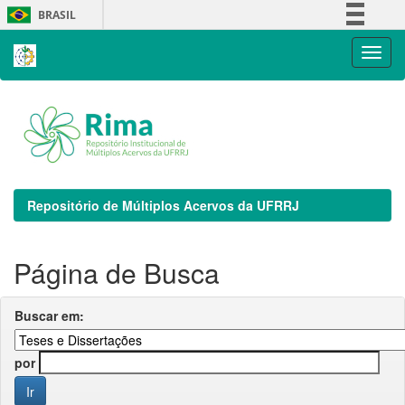
Skip
BRASIL
navigation
Simplifique!
Comunica BR
Participe
Acesso à informação
Legislação
Canais
Repositório de Múltiplos Acervos da UFRRJ
Página de Busca
Buscar em:
por