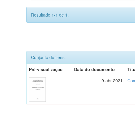
Resultado 1-1 de 1.
Conjunto de itens:
Pré-visualização
Data do documento
Tít
9-abr-2021
Com