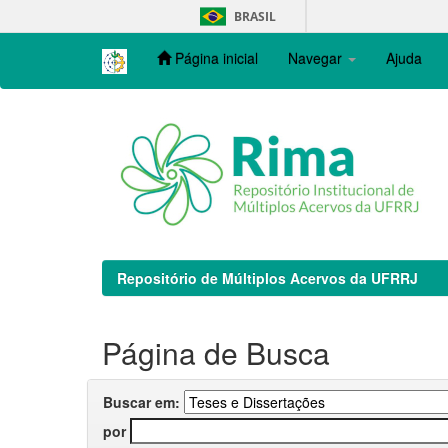
Skip
BRASIL
navigation
Página inicial
Navegar
Ajuda
Repositório de Múltiplos Acervos da UFRRJ
Página de Busca
Buscar em:
por