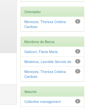
Orientador
Menezes, Thereza Cristina
1
Cardoso
Membros da Banca
Galizoni, Flávia Maria
1
Medeiros, Leonilde Servolo de
1
Menezes, Thereza Cristina
1
Cardoso
Assunto
Collective management
1