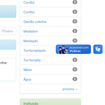
Conflict
1
Conflito
1
Gestão coletiva
1
Póximo
Mediation
1
Mediação
1
Territorialidade
1
Territoriality
1
rtins
Water
1
Água
1
próximo >
Instituição