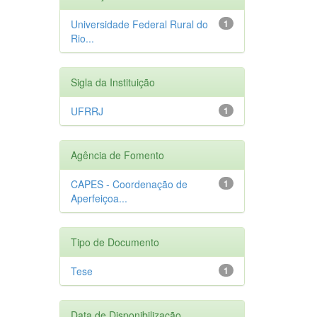
Universidade Federal Rural do
1
Rio...
Sigla da Instituição
UFRRJ
1
Agência de Fomento
CAPES - Coordenação de
1
Aperfeiçoa...
Tipo de Documento
Tese
1
Data de Disponibilização