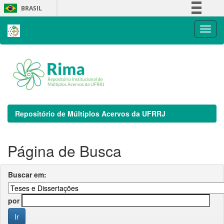
Skip
BRASIL
navigation
Simplifique!
Comunica BR
Participe
Acesso à informação
Legislação
Canais
Repositório de Múltiplos Acervos da UFRRJ
Página de Busca
Buscar em:
por