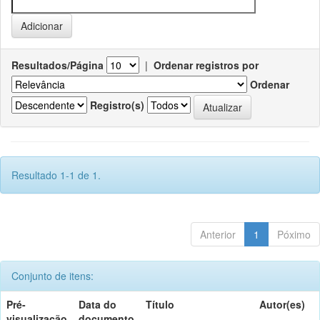
Resultados/Página
|
Ordenar registros por
Ordenar
Registro(s)
Resultado 1-1 de 1.
Anterior
1
Póximo
Conjunto de itens:
Pré-
Data do
Título
Autor(es)
visualização
documento