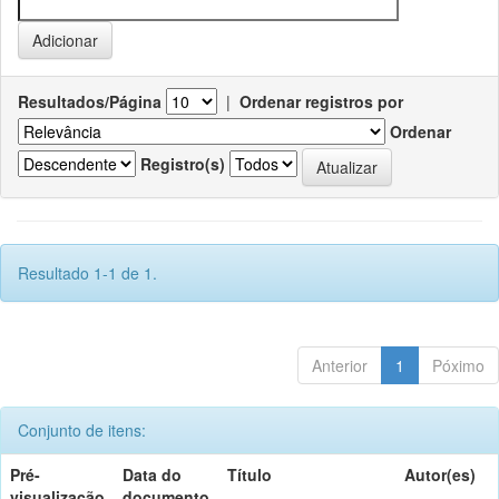
Resultados/Página
|
Ordenar registros por
Ordenar
Registro(s)
Resultado 1-1 de 1.
Anterior
1
Póximo
Conjunto de itens:
Pré-
Data do
Título
Autor(es)
visualização
documento