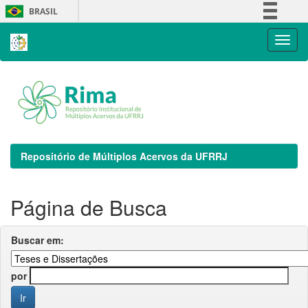
Skip
BRASIL
navigation
Simplifique!
Comunica BR
Participe
Acesso à informação
Legislação
Canais
Repositório de Múltiplos Acervos da UFRRJ
Página de Busca
Buscar em:
por