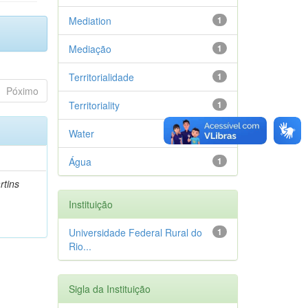
Mediation
1
Mediação
1
Territorialidade
1
Póximo
Territoriality
1
Water
1
Água
1
rtins
Instituição
Universidade Federal Rural do
1
Rio...
Sigla da Instituição