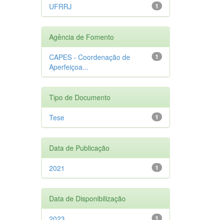
UFRRJ
1
Agência de Fomento
CAPES - Coordenação de
1
Aperfeiçoa...
Tipo de Documento
Tese
1
Data de Publicação
2021
1
Data de Disponibilização
2023
1