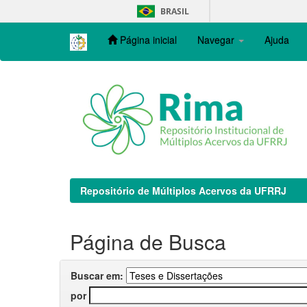
Skip
BRASIL
navigation
Página inicial
Navegar
Ajuda
Repositório de Múltiplos Acervos da UFRRJ
Página de Busca
Buscar em:
por