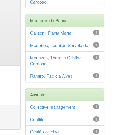
Cardoso
Membros da Banca
Galizoni, Flávia Maria
1
Medeiros, Leonilde Servolo de
1
Menezes, Thereza Cristina
1
Cardoso
Ramiro, Patrícia Alves
1
Assunto
Collective management
1
Conflito
1
Gestão coletiva
1