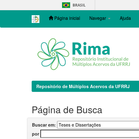
Skip
BRASIL
navigation
Página inicial
Navegar
Ajuda
Repositório de Múltiplos Acervos da UFRRJ
Página de Busca
Buscar em:
por