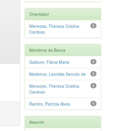
Orientador
Menezes, Thereza Cristina
1
Cardoso
Membros da Banca
Galizoni, Flávia Maria
1
Medeiros, Leonilde Servolo de
1
Menezes, Thereza Cristina
1
Cardoso
Ramiro, Patrícia Alves
1
Assunto