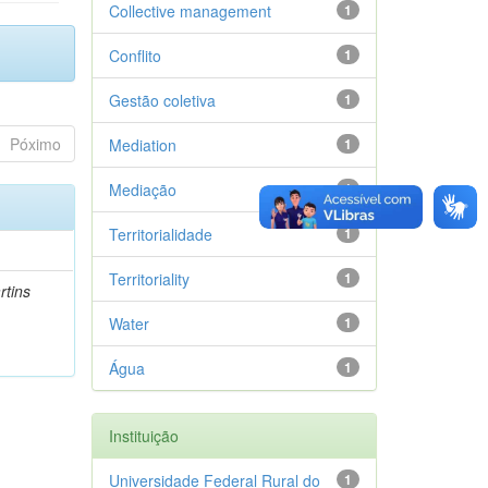
Collective management
1
Conflito
1
Gestão coletiva
1
Póximo
Mediation
1
Mediação
1
Territorialidade
1
Territoriality
1
rtins
Water
1
Água
1
Instituição
Universidade Federal Rural do
1