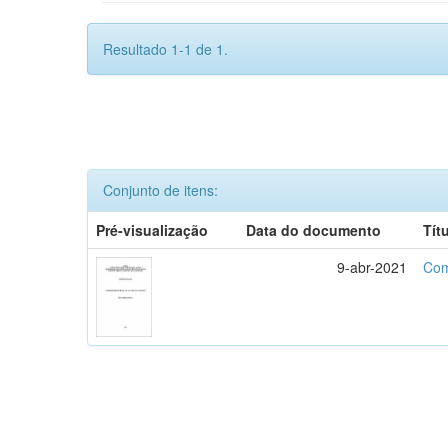
Resultado 1-1 de 1.
Conjunto de itens:
Pré-visualização
Data do documento
Tít
9-abr-2021
Com