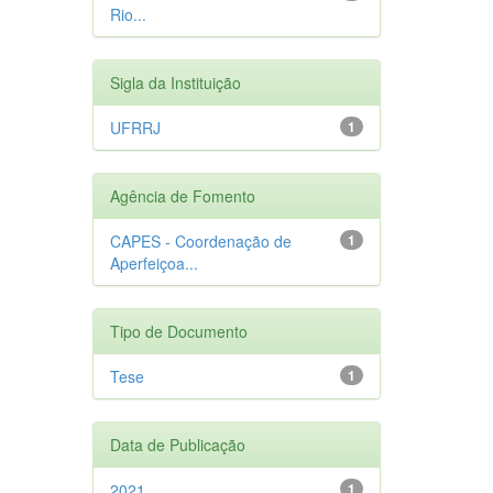
Rio...
Sigla da Instituição
UFRRJ
1
Agência de Fomento
CAPES - Coordenação de
1
Aperfeiçoa...
Tipo de Documento
Tese
1
Data de Publicação
2021
1