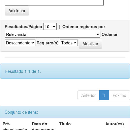
Resultados/Página
|
Ordenar registros por
Ordenar
Registro(s)
Resultado 1-1 de 1.
Anterior
1
Póximo
Conjunto de itens:
Pré-
Data do
Título
Autor(es)
visualização
documento