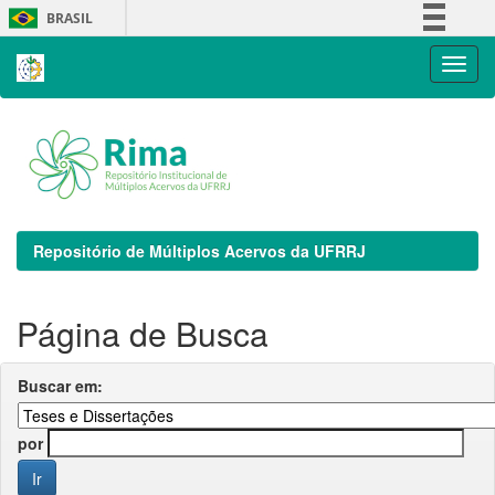
Skip
BRASIL
navigation
Simplifique!
Comunica BR
Participe
Acesso à informação
Legislação
Canais
Repositório de Múltiplos Acervos da UFRRJ
Página de Busca
Buscar em:
por