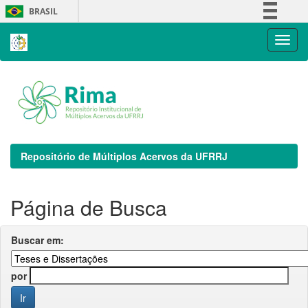
Skip
BRASIL
navigation
Simplifique!
Comunica BR
Participe
Acesso à informação
Legislação
Canais
Repositório de Múltiplos Acervos da UFRRJ
Página de Busca
Buscar em:
por