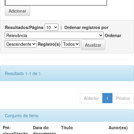
Resultados/Página
|
Ordenar registros por
Ordenar
Registro(s)
Resultado 1-1 de 1.
Anterior
1
Póximo
Conjunto de itens:
Pré-
Data do
Título
Autor(es)
visualização
documento