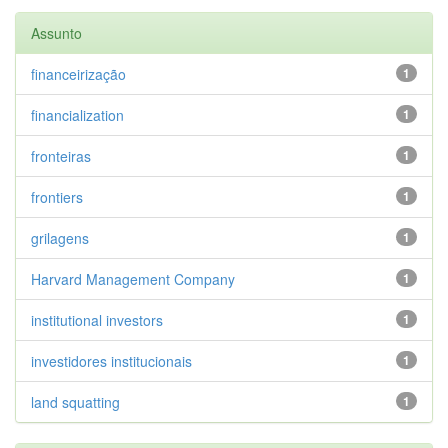
Assunto
financeirização
1
financialization
1
fronteiras
1
frontiers
1
grilagens
1
Harvard Management Company
1
institutional investors
1
investidores institucionais
1
land squatting
1