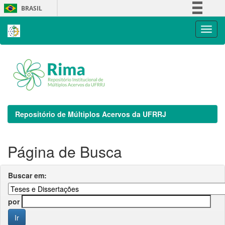
Skip
BRASIL
navigation
Simplifique!
Comunica BR
Participe
Acesso à informação
Legislação
Canais
Repositório de Múltiplos Acervos da UFRRJ
Página de Busca
Buscar em:
por