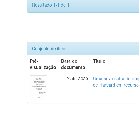
Resultado 1-1 de 1.
Conjunto de itens:
Pré-
Data do
Título
visualização
documento
2-abr-2020
Uma nova safra de prop
de Harvard em recursos