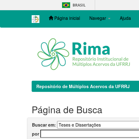
Skip
BRASIL
navigation
Página inicial
Navegar
Ajuda
Repositório de Múltiplos Acervos da UFRRJ
Página de Busca
Buscar em:
por