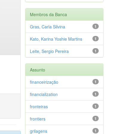
Membros da Banca
Gras, Carla Silvina
1
Kato, Karina Yoshie Martins
1
Leite, Sergio Pereira
1
Assunto
financeirização
1
financialization
1
fronteiras
1
frontiers
1
grilagens
1