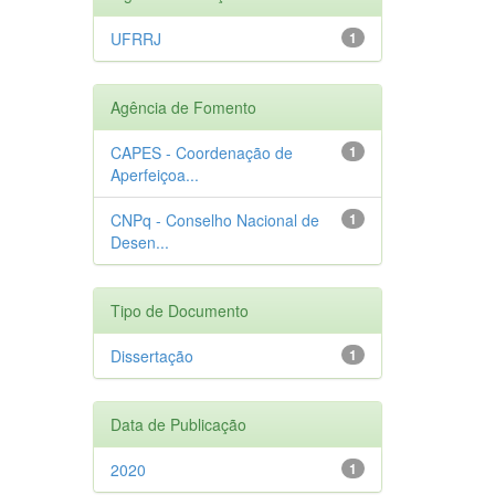
UFRRJ
1
Agência de Fomento
CAPES - Coordenação de
1
Aperfeiçoa...
CNPq - Conselho Nacional de
1
Desen...
Tipo de Documento
Dissertação
1
Data de Publicação
2020
1