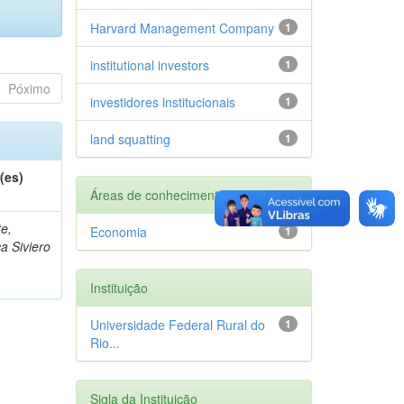
Harvard Management Company
1
institutional investors
1
Póximo
investidores institucionais
1
land squatting
1
(es)
Áreas de conhecimento
te,
Economia
1
a Siviero
Instituição
Universidade Federal Rural do
1
Rio...
Sigla da Instituição