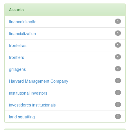
Assunto
financeirização
1
financialization
1
fronteiras
1
frontiers
1
grilagens
1
Harvard Management Company
1
institutional investors
1
investidores institucionais
1
land squatting
1