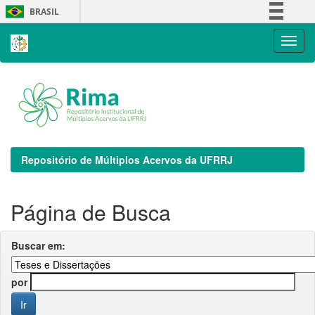
Skip
BRASIL
navigation
Simplifique!
Comunica BR
Participe
Acesso à informação
Legislação
Canais
Repositório de Múltiplos Acervos da UFRRJ
Página de Busca
Buscar em:
por