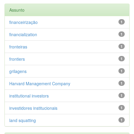
Assunto
financeirização
1
financialization
1
fronteiras
1
frontiers
1
grilagens
1
Harvard Management Company
1
institutional investors
1
investidores institucionais
1
land squatting
1