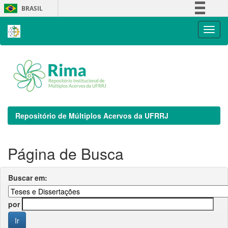
Skip
BRASIL
navigation
Simplifique!
Comunica BR
Participe
Acesso à informação
Legislação
Canais
Repositório de Múltiplos Acervos da UFRRJ
Página de Busca
Buscar em:
por