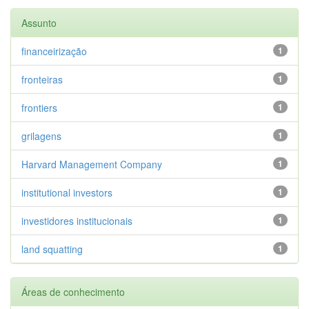
Assunto
financeirização
1
fronteiras
1
frontiers
1
grilagens
1
Harvard Management Company
1
institutional investors
1
investidores institucionais
1
land squatting
1
Áreas de conhecimento