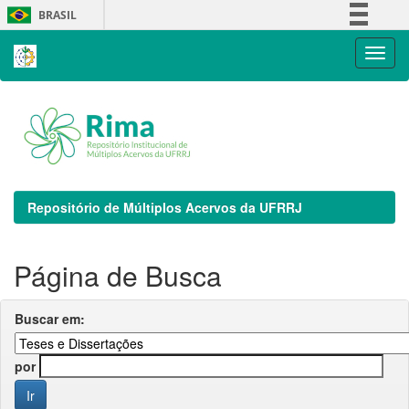
Skip
BRASIL
navigation
Simplifique!
Comunica BR
Participe
Acesso à informação
Legislação
Canais
Repositório de Múltiplos Acervos da UFRRJ
Página de Busca
Buscar em:
por