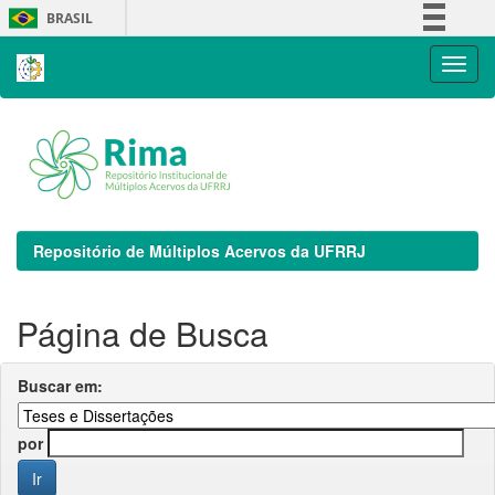
Skip
BRASIL
navigation
Simplifique!
Comunica BR
Participe
Acesso à informação
Legislação
Canais
Repositório de Múltiplos Acervos da UFRRJ
Página de Busca
Buscar em:
por