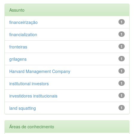
Assunto
financeirização
1
financialization
1
fronteiras
1
grilagens
1
Harvard Management Company
1
institutional investors
1
investidores institucionais
1
land squatting
1
Áreas de conhecimento