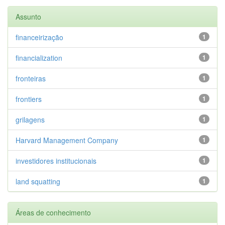
Assunto
financeirização
1
financialization
1
fronteiras
1
frontiers
1
grilagens
1
Harvard Management Company
1
investidores institucionais
1
land squatting
1
Áreas de conhecimento