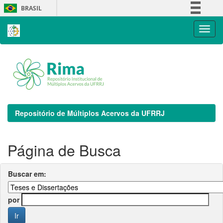
Skip
BRASIL
navigation
Simplifique!
Comunica BR
Participe
Acesso à informação
Legislação
Canais
Repositório de Múltiplos Acervos da UFRRJ
Página de Busca
Buscar em:
por