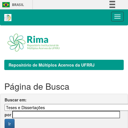
Skip
BRASIL
navigation
Simplifique!
Comunica BR
Participe
Acesso à informação
Legislação
Canais
Repositório de Múltiplos Acervos da UFRRJ
Página de Busca
Buscar em:
por