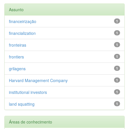
Assunto
financeirização
1
financialization
1
fronteiras
1
frontiers
1
grilagens
1
Harvard Management Company
1
institutional investors
1
land squatting
1
Áreas de conhecimento