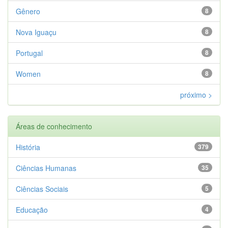
Gênero
8
Nova Iguaçu
8
Portugal
8
Women
8
próximo >
Áreas de conhecimento
História
379
Ciências Humanas
35
Ciências Sociais
5
Educação
4