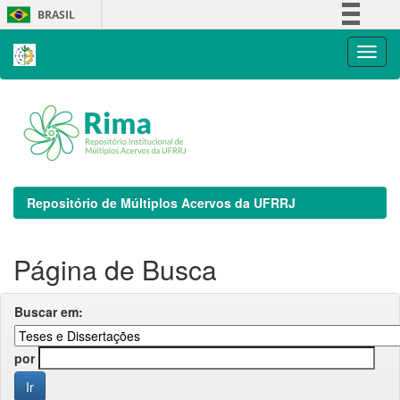
Skip
BRASIL
navigation
Simplifique!
Comunica BR
Participe
Acesso à informação
Legislação
Canais
Repositório de Múltiplos Acervos da UFRRJ
Página de Busca
Buscar em:
por