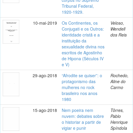
Tribunal Federal,
1920-1929.
10-mai-2019
Os Continentes, os
Veloso,
Conjugati e os Outros:
Wendell
identidade cristã e a
dos Reis
instituição da
sexualidade divina nos
escritos de Agostinho
de Hipona (Séculos IV
e V)
29-ago-2018
“Afrodite se quiser”: o
Rochedo,
protagonismo das
Aline do
mulheres no rock
Carmo
brasileiro nos anos
1980
15-ago-2018
Nem poeira nem
Tôrres,
nuvem: debates sobre
Pablo
o historiar a partir de
Henrique
vigiar e punir
Spíndola