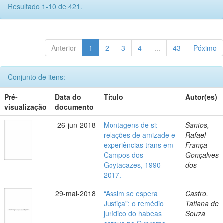
Resultado 1-10 de 421.
Anterior
1
2
3
4
...
43
Póximo
Conjunto de itens:
Pré-
Data do
Título
Autor(es)
visualização
documento
26-jun-2018
Montagens de si:
Santos,
relações de amizade e
Rafael
experiências trans em
França
Campos dos
Gonçalves
Goytacazes, 1990-
dos
2017.
29-mai-2018
“Assim se espera
Castro,
Justiça”: o remédio
Tatiana de
jurídico do habeas
Souza
corpus no Supremo