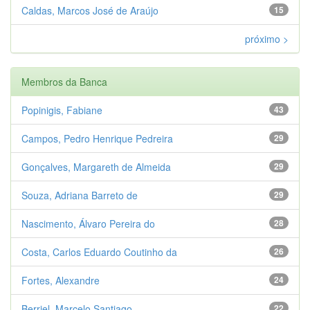
Caldas, Marcos José de Araújo
15
próximo >
Membros da Banca
Popinigis, Fabiane
43
Campos, Pedro Henrique Pedreira
29
Gonçalves, Margareth de Almeida
29
Souza, Adriana Barreto de
29
Nascimento, Álvaro Pereira do
28
Costa, Carlos Eduardo Coutinho da
26
Fortes, Alexandre
24
Berriel, Marcelo Santiago
22