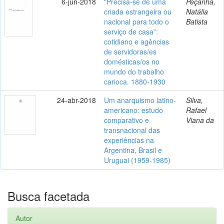
6-jun-2018
"Precisa-se de uma
Peçanha,
criada estrangeira ou
Natália
nacional para todo o
Batista
serviço de casa”:
cotidiano e agências
de servidoras/es
domésticas/os no
mundo do trabalho
carioca. 1880-1930
24-abr-2018
Um anarquismo latino-
Silva,
americano: estudo
Rafael
comparativo e
Viana da
transnacional das
experiências na
Argentina, Brasil e
Uruguai (1959-1985)
Busca facetada
Autor