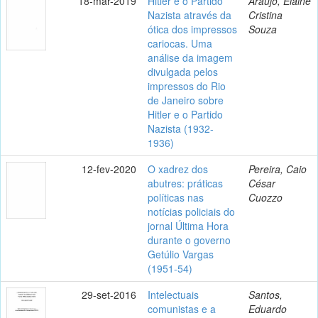
18-mar-2019
Hitler e o Partido
Araujo, Elaine
Nazista através da
Cristina
ótica dos impressos
Souza
cariocas. Uma
análise da imagem
divulgada pelos
impressos do Rio
de Janeiro sobre
Hitler e o Partido
Nazista (1932-
1936)
12-fev-2020
O xadrez dos
Pereira, Caio
abutres: práticas
César
políticas nas
Cuozzo
notícias policiais do
jornal Última Hora
durante o governo
Getúlio Vargas
(1951-54)
29-set-2016
Intelectuais
Santos,
comunistas e a
Eduardo