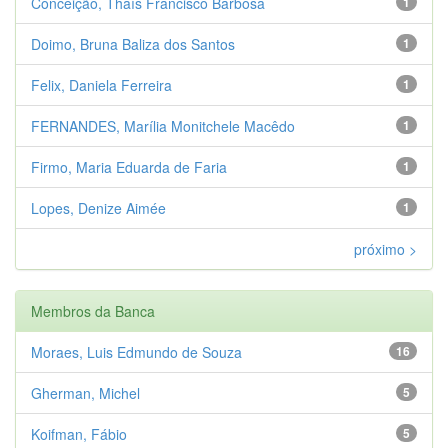
Conceição, Thaís Francisco Barbosa
1
Doimo, Bruna Baliza dos Santos
1
Felix, Daniela Ferreira
1
FERNANDES, Marília Monitchele Macêdo
1
Firmo, Maria Eduarda de Faria
1
Lopes, Denize Aimée
1
próximo >
Membros da Banca
Moraes, Luis Edmundo de Souza
16
Gherman, Michel
5
Koifman, Fábio
5