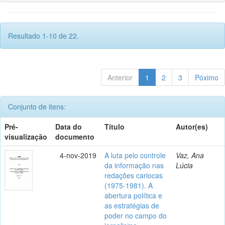
Resultado 1-10 de 22.
Anterior
1
2
3
Póximo
Conjunto de itens:
Pré-
Data do
Título
Autor(es)
visualização
documento
4-nov-2019
A luta pelo controle
Vaz, Ana
da informação nas
Lúcia
redações cariocas
(1975-1981). A
abertura política e
as estratégias de
poder no campo do