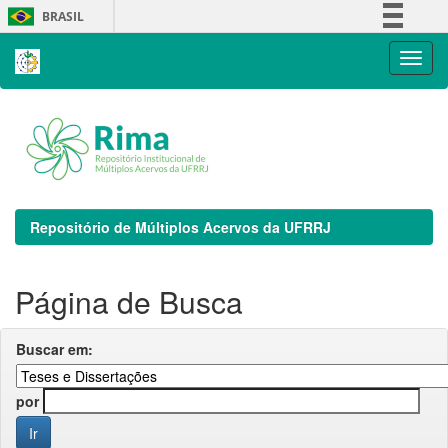
Skip
BRASIL
navigation
Simplifique!
Comunica BR
Participe
Acesso à informação
Legislação
Canais
Repositório de Múltiplos Acervos da UFRRJ
Página de Busca
Buscar em:
por