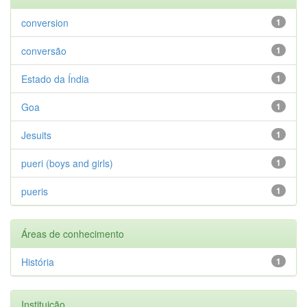
conversion
1
conversão
1
Estado da Índia
1
Goa
1
Jesuits
1
pueri (boys and girls)
1
pueris
1
Áreas de conhecimento
História
1
Instituição