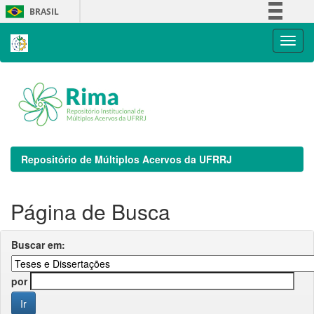
Skip
BRASIL
navigation
Simplifique!
Comunica BR
Participe
Acesso à informação
Legislação
Canais
Repositório de Múltiplos Acervos da UFRRJ
Página de Busca
Buscar em:
por