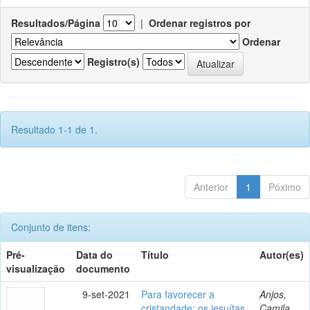
Resultados/Página
|
Ordenar registros por
Ordenar
Registro(s)
Resultado 1-1 de 1.
Anterior
1
Póximo
Conjunto de itens:
Pré-
Data do
Título
Autor(es)
visualização
documento
9-set-2021
Para favorecer a
Anjos,
cristandade: os jesuítas
Camila