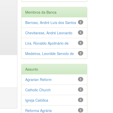
Membros da Banca
Barroso, André Luís dos Santos
1
Chevitarese, André Leonardo
1
Lira, Ronaldo Apolinário de
1
Medeiros, Leonilde Servolo de
1
Assunto
Agrarian Reform
1
Catholic Church
1
Igreja Católica
1
Reforma Agrária
1