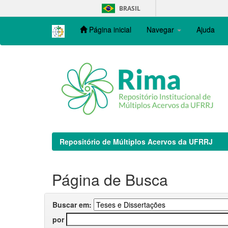
Skip
BRASIL
navigation
Página inicial
Navegar
Ajuda
Repositório de Múltiplos Acervos da UFRRJ
Página de Busca
Buscar em:
por