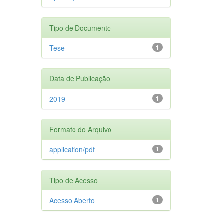
Tipo de Documento
Tese
1
Data de Publicação
2019
1
Formato do Arquivo
application/pdf
1
Tipo de Acesso
Acesso Aberto
1