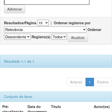
Resultados/Página
|
Ordenar registros por
Ordenar
Registro(s)
Resultado 1-1 de 1.
Anterior
1
Póximo
Conjunto de itens:
Pré-
Data do
Título
Autor(es)
visualização
documento