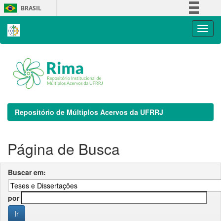
Skip
BRASIL
navigation
Simplifique!
Comunica BR
Participe
Acesso à informação
Legislação
Canais
Repositório de Múltiplos Acervos da UFRRJ
Página de Busca
Buscar em:
por