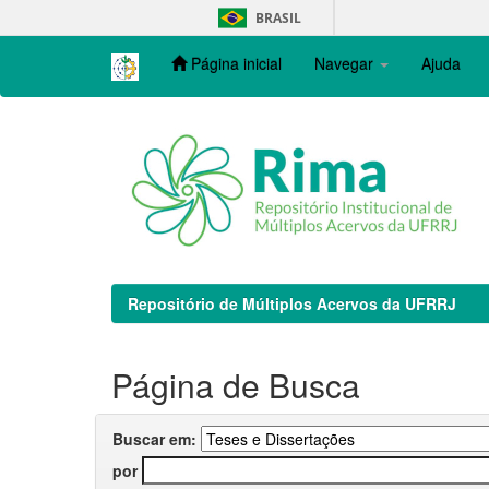
Skip
BRASIL
navigation
Página inicial
Navegar
Ajuda
Repositório de Múltiplos Acervos da UFRRJ
Página de Busca
Buscar em:
por