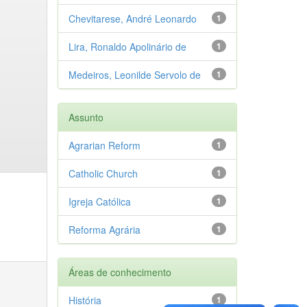
Chevitarese, André Leonardo
1
Lira, Ronaldo Apolinário de
1
Medeiros, Leonilde Servolo de
1
Assunto
Agrarian Reform
1
Catholic Church
1
Igreja Católica
1
Reforma Agrária
1
Áreas de conhecimento
História
1