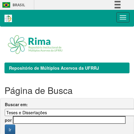
Skip
BRASIL
navigation
Simplifique!
Comunica BR
Participe
Acesso à informação
Legislação
Canais
Repositório de Múltiplos Acervos da UFRRJ
Página de Busca
Buscar em:
por