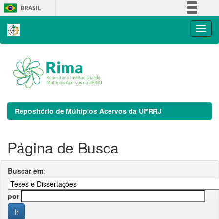
Skip
BRASIL
navigation
Simplifique!
Comunica BR
Participe
Acesso à informação
Legislação
Canais
Repositório de Múltiplos Acervos da UFRRJ
Página de Busca
Buscar em:
por