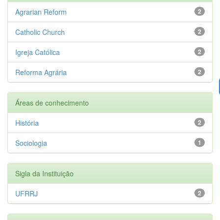
Agrarian Reform
2
Catholic Church
2
Igreja Católica
2
Reforma Agrária
2
Áreas de conhecimento
História
2
Sociologia
1
Sigla da Instituição
UFRRJ
2