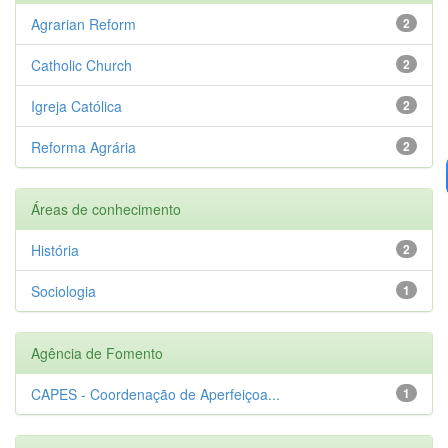
Agrarian Reform
2
Catholic Church
2
Igreja Católica
2
Reforma Agrária
2
Áreas de conhecimento
História
2
Sociologia
1
Agência de Fomento
CAPES - Coordenação de Aperfeiçoa...
1