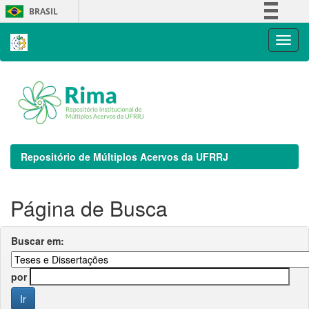
Skip
BRASIL
navigation
Simplifique!
Comunica BR
Participe
Acesso à informação
Legislação
Canais
Repositório de Múltiplos Acervos da UFRRJ
Página de Busca
Buscar em:
por