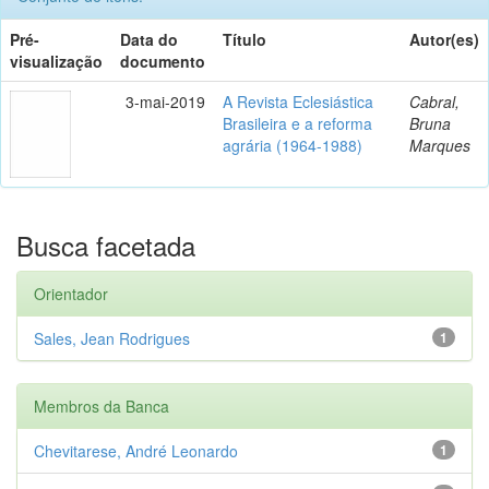
Pré-
Data do
Título
Autor(es)
visualização
documento
3-mai-2019
A Revista Eclesiástica
Cabral,
Brasileira e a reforma
Bruna
agrária (1964-1988)
Marques
Busca facetada
Orientador
Sales, Jean Rodrigues
1
Membros da Banca
Chevitarese, André Leonardo
1