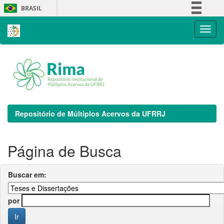
Skip
BRASIL
navigation
Simplifique!
Comunica BR
Participe
Acesso à informação
Legislação
Canais
Repositório de Múltiplos Acervos da UFRRJ
Página de Busca
Buscar em:
por