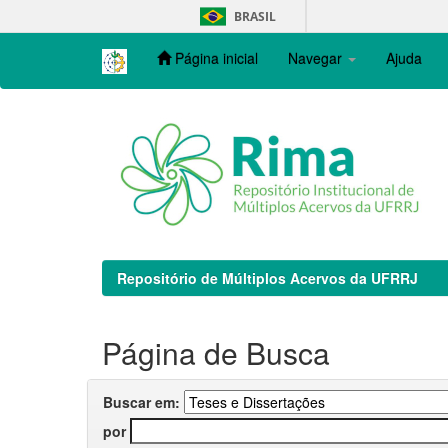
Skip
BRASIL
navigation
Página inicial
Navegar
Ajuda
Repositório de Múltiplos Acervos da UFRRJ
Página de Busca
Buscar em:
por