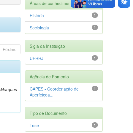
Áreas de conhecimento
História
1
Sociologia
1
Sigla da Instituição
Póximo
UFRRJ
1
Agência de Fomento
CAPES - Coordenação de
1
a Marques
Aperfeiçoa...
Tipo de Documento
Tese
1