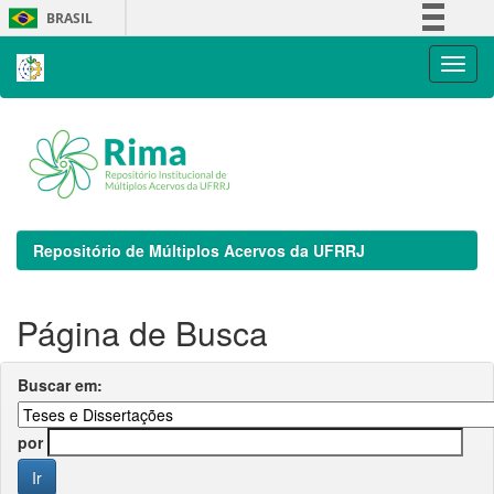
Skip
BRASIL
navigation
Simplifique!
Comunica BR
Participe
Acesso à informação
Legislação
Canais
Repositório de Múltiplos Acervos da UFRRJ
Página de Busca
Buscar em:
por