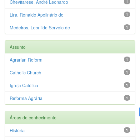
Chevitarese, André Leonardo
1
Lira, Ronaldo Apolinário de
1
Medeiros, Leonilde Servolo de
1
Assunto
Agrarian Reform
1
Catholic Church
1
Igreja Católica
1
Reforma Agrária
1
Áreas de conhecimento
História
1