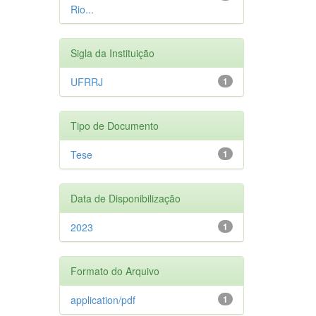
Rio...
Sigla da Instituição
UFRRJ
1
Tipo de Documento
Tese
1
Data de Disponibilização
2023
1
Formato do Arquivo
application/pdf
1