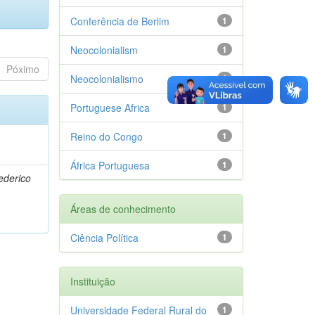
Conferência de Berlim
1
Neocolonialism
1
Póximo
Neocolonialismo
1
Portuguese Africa
1
Reino do Congo
1
África Portuguesa
1
rederico
Áreas de conhecimento
Ciência Política
1
Instituição
Universidade Federal Rural do
1