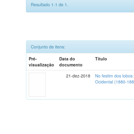
Resultado 1-1 de 1.
Conjunto de itens:
Pré-
Data do
Título
visualização
documento
21-dez-2018
No festim dos lobos:
Ocidental (1880-188