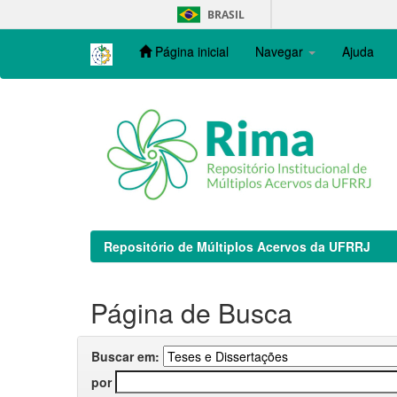
Skip
BRASIL
navigation
Página inicial
Navegar
Ajuda
Repositório de Múltiplos Acervos da UFRRJ
Página de Busca
Buscar em:
por