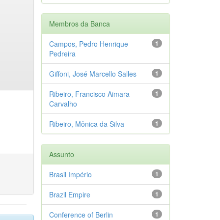
Membros da Banca
Campos, Pedro Henrique
1
Pedreira
Giffoni, José Marcello Salles
1
Ribeiro, Francisco Aimara
1
Carvalho
Ribeiro, Mônica da Silva
1
Assunto
Brasil Império
1
Brazil Empire
1
Conference of Berlin
1