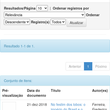
Resultados/Página
|
Ordenar registros por
Ordenar
Registro(s)
Resultado 1-1 de 1.
Anterior
1
Póximo
Conjunto de itens:
Pré-
Data do
Título
Autor(es)
visualização
documento
21-dez-2018
No festim dos lobos: o
Ferreira,
império do Brasil e o
Frederico