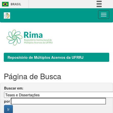
Skip
BRASIL
navigation
Simplifique!
Comunica BR
Participe
Acesso à informação
Legislação
Canais
Repositório de Múltiplos Acervos da UFRRJ
Página de Busca
Buscar em:
por