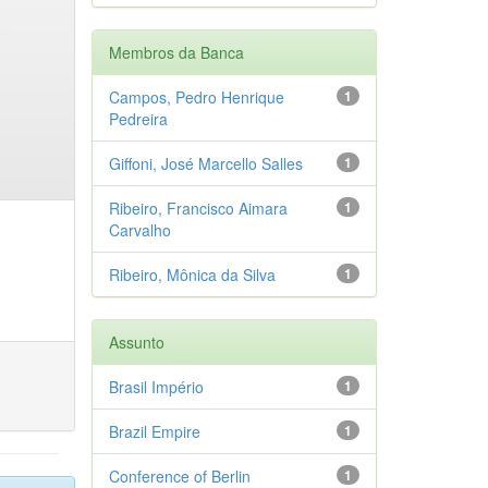
Membros da Banca
Campos, Pedro Henrique
1
Pedreira
Giffoni, José Marcello Salles
1
Ribeiro, Francisco Aimara
1
Carvalho
Ribeiro, Mônica da Silva
1
Assunto
Brasil Império
1
Brazil Empire
1
Conference of Berlin
1