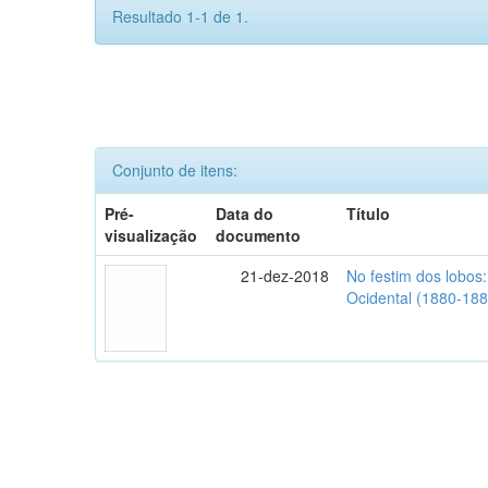
Resultado 1-1 de 1.
Conjunto de itens:
Pré-
Data do
Título
visualização
documento
21-dez-2018
No festim dos lobos:
Ocidental (1880-188