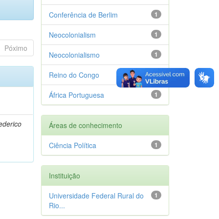
Conferência de Berlim
1
Neocolonialism
1
Póximo
Neocolonialismo
1
Reino do Congo
1
África Portuguesa
1
rederico
Áreas de conhecimento
Ciência Política
1
Instituição
Universidade Federal Rural do
1
Rio...