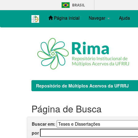
Skip
BRASIL
navigation
Página inicial
Navegar
Ajuda
Repositório de Múltiplos Acervos da UFRRJ
Página de Busca
Buscar em:
por