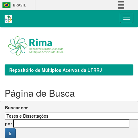
Skip
BRASIL
navigation
Simplifique!
Comunica BR
Participe
Acesso à informação
Legislação
Canais
Repositório de Múltiplos Acervos da UFRRJ
Página de Busca
Buscar em:
por