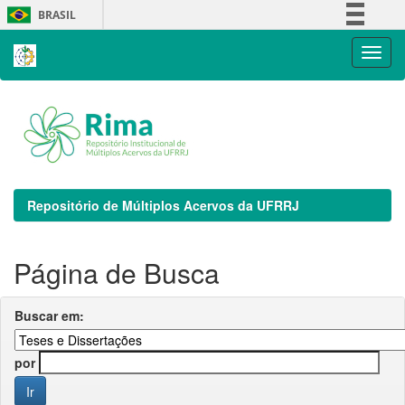
Skip
BRASIL
navigation
Simplifique!
Comunica BR
Participe
Acesso à informação
Legislação
Canais
Repositório de Múltiplos Acervos da UFRRJ
Página de Busca
Buscar em:
por