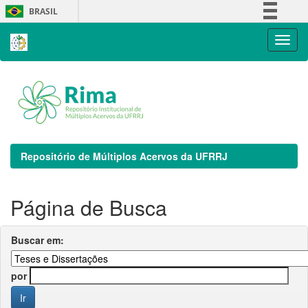
Skip
BRASIL
navigation
Simplifique!
Comunica BR
Participe
Acesso à informação
Legislação
Canais
Repositório de Múltiplos Acervos da UFRRJ
Página de Busca
Buscar em:
por