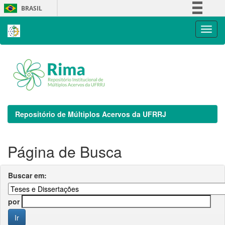
Skip
BRASIL
navigation
Simplifique!
Comunica BR
Participe
Acesso à informação
Legislação
Canais
Repositório de Múltiplos Acervos da UFRRJ
Página de Busca
Buscar em:
por