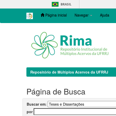
Skip
BRASIL
navigation
Página inicial
Navegar
Ajuda
Repositório de Múltiplos Acervos da UFRRJ
Página de Busca
Buscar em:
por