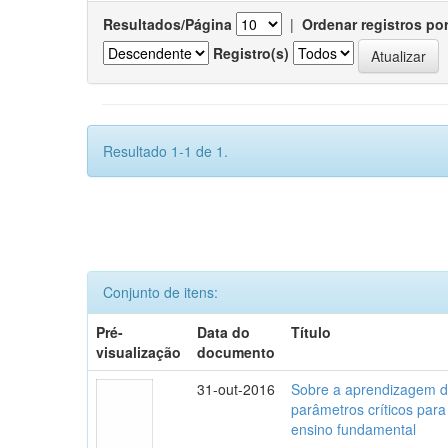
Resultados/Página
|
Ordenar registros po
Registro(s)
Resultado 1-1 de 1.
Conjunto de itens:
Pré-
Data do
Título
visualização
documento
31-out-2016
Sobre a aprendizagem do
parâmetros críticos para
ensino fundamental