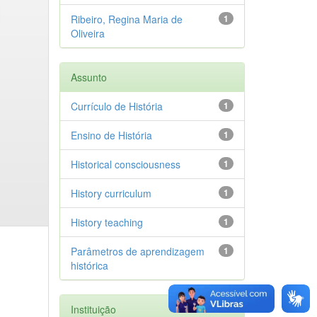
Ribeiro, Regina Maria de
1
Oliveira
Assunto
Currículo de História
1
Ensino de História
1
Historical consciousness
1
History curriculum
1
History teaching
1
Parâmetros de aprendizagem
1
histórica
Instituição