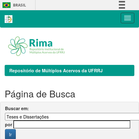
Skip
BRASIL
navigation
Simplifique!
Comunica BR
Participe
Acesso à informação
Legislação
Canais
Repositório de Múltiplos Acervos da UFRRJ
Página de Busca
Buscar em:
por