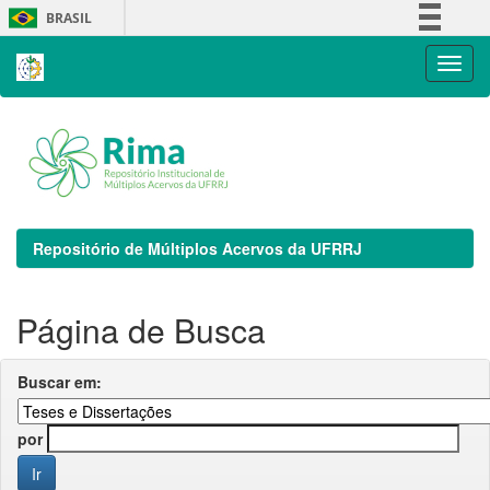
Skip
BRASIL
navigation
Simplifique!
Comunica BR
Participe
Acesso à informação
Legislação
Canais
Repositório de Múltiplos Acervos da UFRRJ
Página de Busca
Buscar em:
por