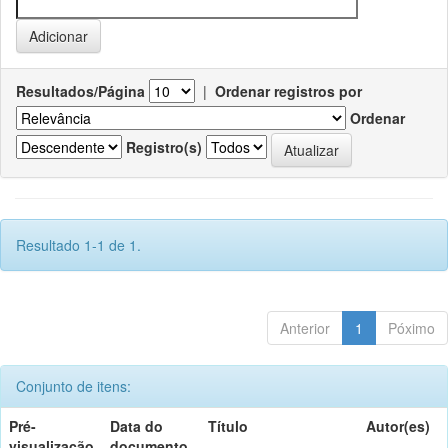
Resultados/Página
|
Ordenar registros por
Ordenar
Registro(s)
Resultado 1-1 de 1.
Anterior
1
Póximo
Conjunto de itens:
Pré-
Data do
Título
Autor(es)
visualização
documento