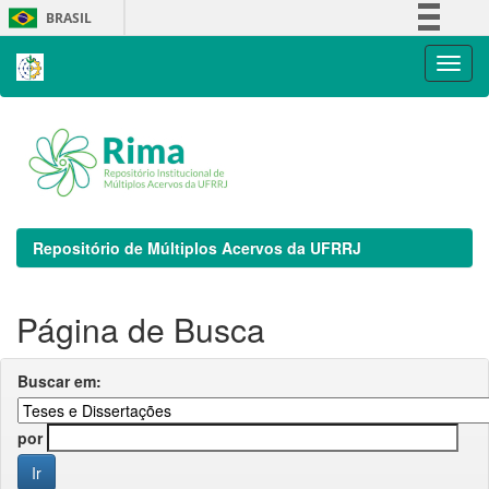
Skip
BRASIL
navigation
Simplifique!
Comunica BR
Participe
Acesso à informação
Legislação
Canais
Repositório de Múltiplos Acervos da UFRRJ
Página de Busca
Buscar em:
por