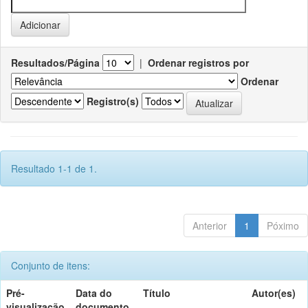
Resultados/Página
|
Ordenar registros por
Ordenar
Registro(s)
Resultado 1-1 de 1.
Anterior
1
Póximo
Conjunto de itens:
Pré-
Data do
Título
Autor(es)
visualização
documento