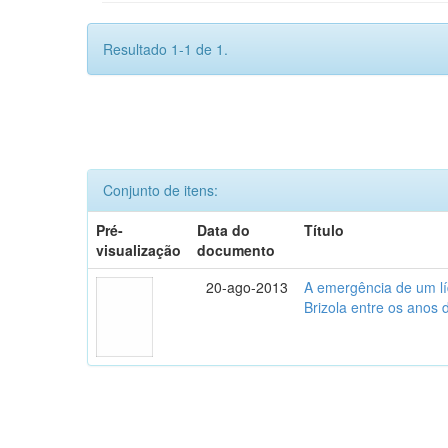
Resultado 1-1 de 1.
Conjunto de itens:
Pré-
Data do
Título
visualização
documento
20-ago-2013
A emergência de um lí
Brizola entre os anos