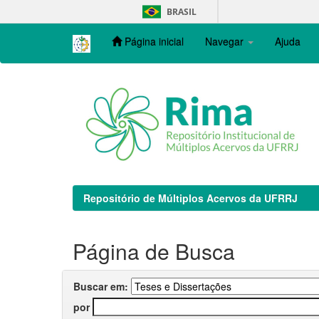
Skip
BRASIL
navigation
Página inicial
Navegar
Ajuda
Repositório de Múltiplos Acervos da UFRRJ
Página de Busca
Buscar em:
por