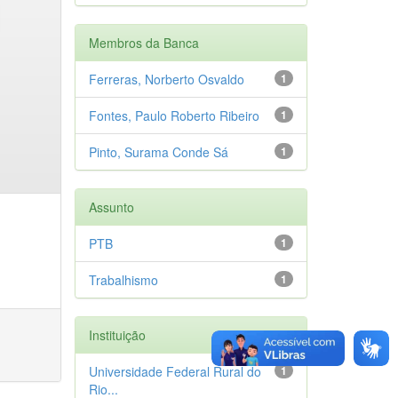
Membros da Banca
Ferreras, Norberto Osvaldo
1
Fontes, Paulo Roberto Ribeiro
1
Pinto, Surama Conde Sá
1
Assunto
PTB
1
Trabalhismo
1
Instituição
Universidade Federal Rural do
1
Rio...