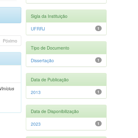
Sigla da Instituição
UFRRJ
1
Póximo
Tipo de Documento
Dissertação
1
Data de Publicação
inícius
2013
1
Data de Disponibilização
2023
1