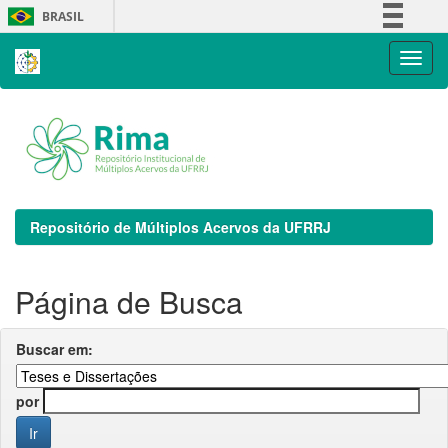
Skip
BRASIL
navigation
Simplifique!
Comunica BR
Participe
Acesso à informação
Legislação
Canais
Repositório de Múltiplos Acervos da UFRRJ
Página de Busca
Buscar em:
por