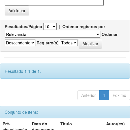
Resultados/Página
|
Ordenar registros por
Ordenar
Registro(s)
Resultado 1-1 de 1.
Anterior
1
Póximo
Conjunto de itens:
Pré-
Data do
Título
Autor(es)
visualização
documento