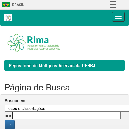
Skip
BRASIL
navigation
Simplifique!
Comunica BR
Participe
Acesso à informação
Legislação
Canais
Repositório de Múltiplos Acervos da UFRRJ
Página de Busca
Buscar em:
por