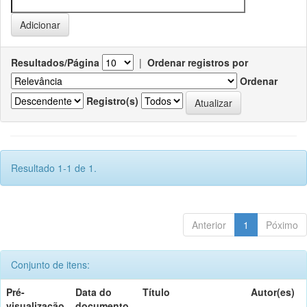
Resultados/Página
|
Ordenar registros por
Ordenar
Registro(s)
Resultado 1-1 de 1.
Anterior
1
Póximo
Conjunto de itens:
Pré-
Data do
Título
Autor(es)
visualização
documento