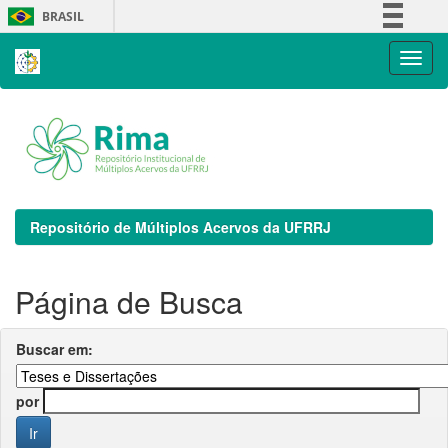
Skip
BRASIL
navigation
Simplifique!
Comunica BR
Participe
Acesso à informação
Legislação
Canais
Repositório de Múltiplos Acervos da UFRRJ
Página de Busca
Buscar em:
por