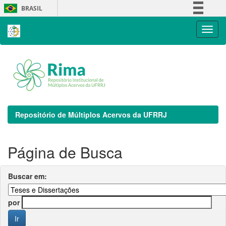
Skip
BRASIL
navigation
Simplifique!
Comunica BR
Participe
Acesso à informação
Legislação
Canais
Repositório de Múltiplos Acervos da UFRRJ
Página de Busca
Buscar em:
por