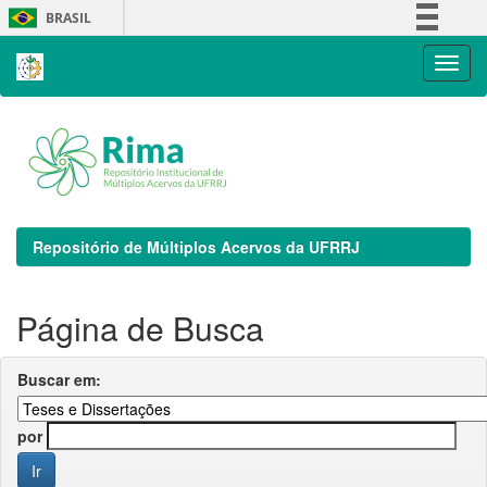
Skip
BRASIL
navigation
Simplifique!
Comunica BR
Participe
Acesso à informação
Legislação
Canais
Repositório de Múltiplos Acervos da UFRRJ
Página de Busca
Buscar em:
por