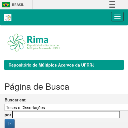
Skip
BRASIL
navigation
Simplifique!
Comunica BR
Participe
Acesso à informação
Legislação
Canais
Repositório de Múltiplos Acervos da UFRRJ
Página de Busca
Buscar em:
por