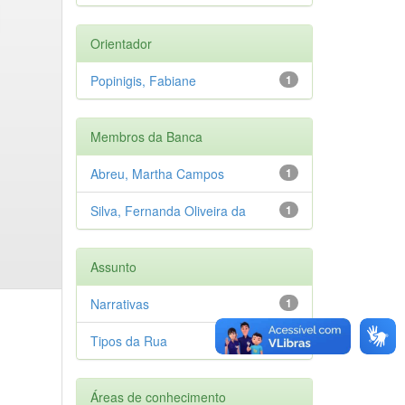
Orientador
Popinigis, Fabiane
1
Membros da Banca
Abreu, Martha Campos
1
Silva, Fernanda Oliveira da
1
Assunto
Narrativas
1
Tipos da Rua
1
Áreas de conhecimento