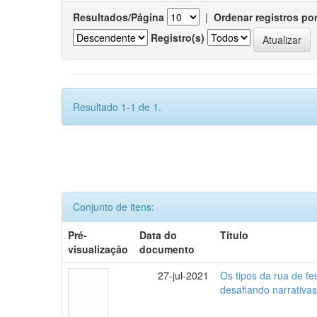
Resultados/Página
|
Ordenar registros po
Registro(s)
Resultado 1-1 de 1.
Conjunto de itens:
Pré-
Data do
Título
visualização
documento
27-jul-2021
Os tipos da rua de fe
desafiando narrativas