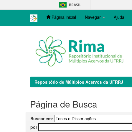
Skip
BRASIL
navigation
Página inicial
Navegar
Ajuda
Repositório de Múltiplos Acervos da UFRRJ
Página de Busca
Buscar em:
por