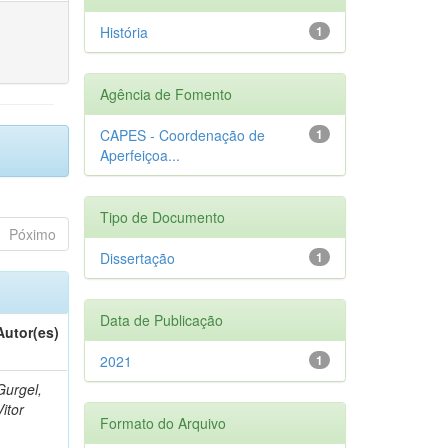
História
1
Agência de Fomento
CAPES - Coordenação de
1
Aperfeiçoa...
Tipo de Documento
Póximo
Dissertação
1
Data de Publicação
Autor(es)
2021
1
Gurgel,
Vitor
Formato do Arquivo