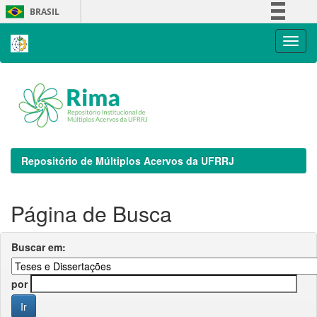
Skip
BRASIL
navigation
Simplifique!
Comunica BR
Participe
Acesso à informação
Legislação
Canais
Repositório de Múltiplos Acervos da UFRRJ
Página de Busca
Buscar em:
por