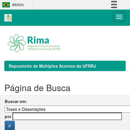
Skip
BRASIL
navigation
Simplifique!
Comunica BR
Participe
Acesso à informação
Legislação
Canais
Repositório de Múltiplos Acervos da UFRRJ
Página de Busca
Buscar em:
por